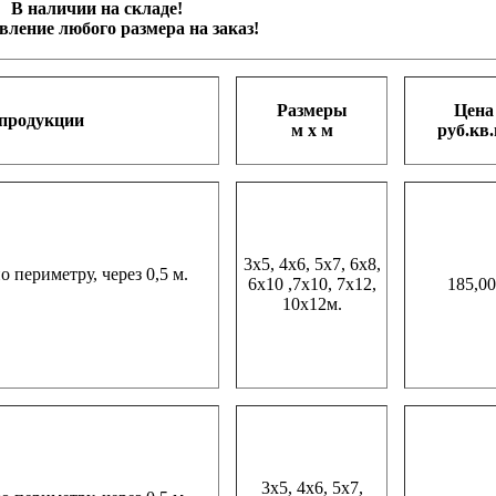
 на складе!
 размера на заказ!
Размеры
Цена
продукции
м х м
руб.кв
3х5, 4х6, 5х7, 6х8,
периметру, через 0,5 м.
6х10 ,7х10, 7х12,
185,00
10х12м.
3х5, 4х6, 5х7,