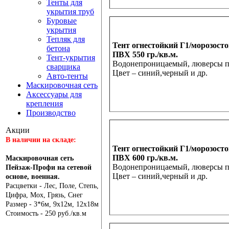
Тенты для
укрытия труб
Буровые
укрытия
Тепляк для
Тент огнестойкий Г1/морозосто
бетона
ПВХ 550 гр./кв.м.
Тент-укрытия
Водонепроницаемый, люверсы по
сварщика
Цвет – синий,черный и др.
Авто-тенты
Маскировочная сеть
Аксессуары для
крепления
Производство
Акции
В наличии на складе:
Тент огнестойкий Г1/морозосто
ПВХ 600 гр./кв.м.
Маскировочная сеть
Водонепроницаемый, люверсы по
Пейзаж-Профи на сетевой
Цвет – синий,черный и др.
основе, военная.
Расцветки - Лес, Поле, Степь,
Цифра, Мох, Грязь, Снег
Размер - 3*6м, 9х12м, 12х18м
Стоимость - 250 руб./кв.м