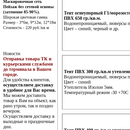
Маскировочная сеть
Пейзаж без сетевой основы
(затенение 85-90%).
Тент огнеупорный Г1/морозост
Широкая цветовая гамма.
ПВХ 650 гр./кв.м.
Размер - 3*6м, 9*12м, 12*18м
Водонепроницаемый, люверсы по 
Стоимость - 220 руб./кв.м
Цвет – синий, черный и др.
Новости
Отправка товара ТК и
курьерскими службами
до терминала в Вашем
Тент ПВХ 300 гр./кв.м утеплен
городе.
Водонепроницаемый, люверсы по 
Для удобства клиентов,
Цвет – синий
осуществляем доставку
Утеплитель Изолон 5мм.
в удобное для Вас время.
Температурный режим -30 +70С
Мы можем доставить
товар к Вам на объект, как
рано утром, так и поздно
вечером.
Осуществляем доставку в
выходные и праздничные
дни.