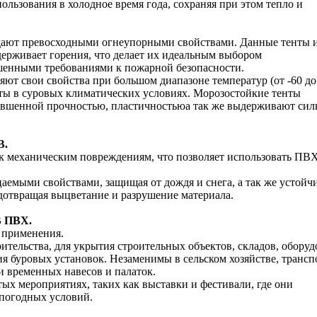
ользования в холодное время года, сохраняя при этом тепло и
дают превосходными огнеупорными свойствами. Данные тенты 
ерживает горения, что делает их идеальным выбором
ышенными требованиями к пожарной безопасности.
яют свои свойства при большом диапазоне температур (от -60 до
енты в суровых климатических условиях. Морозостойкие тенты
ывшенной прочностью, пластичностьюа так же выдерживают сил
В.
 к механическим повреждениям, что позволяет использовать ПВ
емыми свойствами, защищая от дождя и снега, а так же устойч
дотвращая выцветание и разрушение материала.
 ПВХ.
 применения.
ительства, для укрытия строительных объектов, складов, оборуд
ия буровых установок. Незаменимы в сельском хозяйстве, трансп
ии временных навесов и палаток.
х мероприятиях, таких как выставки и фестивали, где они
погодных условий.