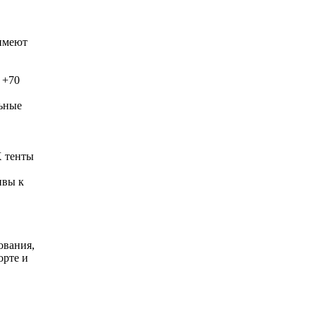
имеют
 +70
ьные
Х тенты
ивы к
ования,
орте и