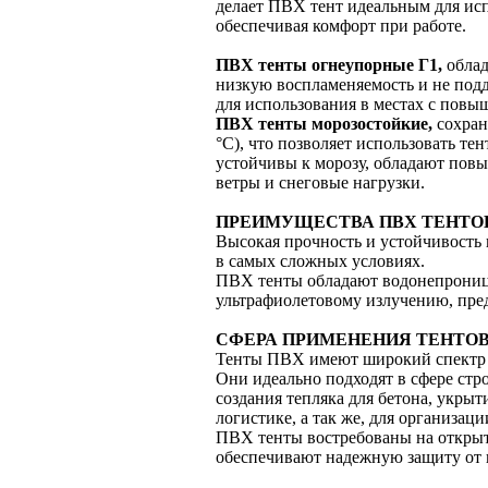
делает ПВХ тент идеальным для исп
обеспечивая комфорт при работе.
ПВХ тенты огнеупорные Г1,
обла
низкую воспламеняемость и не подд
для использования в местах с пов
ПВХ тенты морозостойкие
,
сохран
°С), что позволяет использовать т
устойчивы к морозу, обладают пов
ветры и снеговые нагрузки.
ПРЕИМУЩЕСТВА ПВХ ТЕНТО
Высокая прочность и устойчивость
в самых сложных условиях.
ПВХ тенты обладают водонепроница
ультрафиолетовому излучению, пре
СФЕРА ПРИМЕНЕНИЯ ТЕНТОВ
Тенты ПВХ имеют широкий спектр
Они идеально подходят в сфере стро
создания тепляка для бетона, укрыт
логистике, а так же, для организац
ПВХ тенты востребованы на открыты
обеспечивают надежную защиту от 