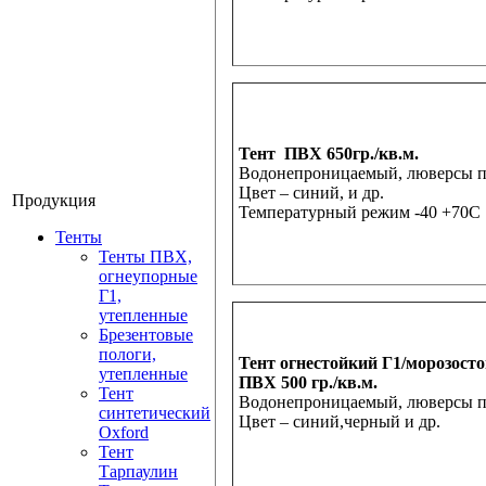
Тент ПВХ 650гр./кв.м.
Водонепроницаемый, люверсы по 
Цвет – синий, и др.
Продукция
Температурный режим -40 +70С
Тенты
Тенты ПВХ,
огнеупорные
Г1,
утепленные
Брезентовые
пологи,
Тент огнестойкий Г1/морозосто
утепленные
ПВХ 500 гр./кв.м.
Тент
Водонепроницаемый, люверсы по
синтетический
Цвет – синий,черный и др.
Oxford
Тент
Тарпаулин